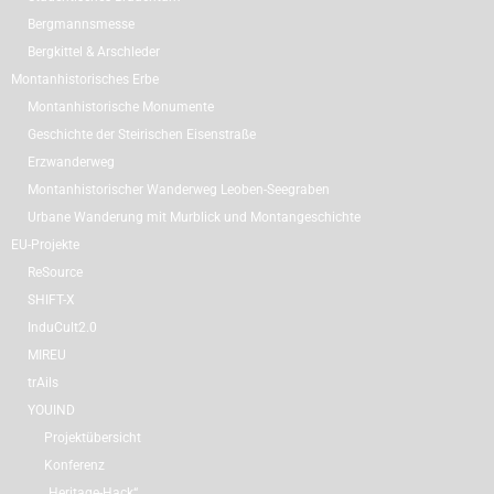
Bergmannsmesse
Bergkittel & Arschleder
Montanhistorisches Erbe
Montanhistorische Monumente
Geschichte der Steirischen Eisenstraße
Erzwanderweg
Montanhistorischer Wanderweg Leoben-Seegraben
Urbane Wanderung mit Murblick und Montangeschichte
EU-Projekte
ReSource
SHIFT-X
InduCult2.0
MIREU
trAils
YOUIND
Projektübersicht
Konferenz
„Heritage-Hack“