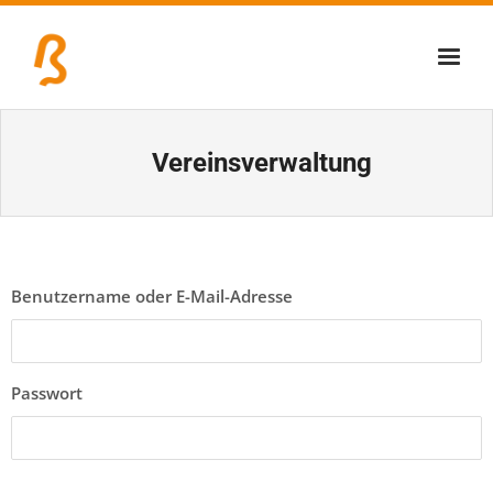
Über uns
Vereinsverwaltung
Lernschmiede
Erzbiennale
Tage der Industriekultur
Benutzername oder E-Mail-Adresse
Eisenstraßenmuseen
Veranstaltungen
Passwort