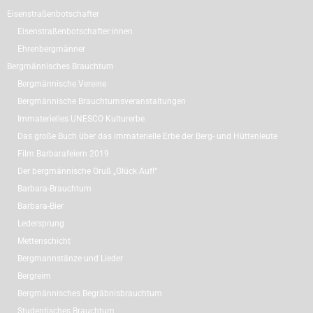
Eisenstraßenbotschafter
Eisenstraßenbotschafter:innen
Ehrenbergmänner
Bergmännisches Brauchtum
Bergmännische Vereine
Bergmännische Brauchtumsveranstaltungen
Immaterielles UNESCO Kulturerbe
Das große Buch über das immaterielle Erbe der Berg- und Hüttenleute
Film Barbarafeiern 2019
Der bergmännische Gruß „Glück Auf!“
Barbara-Brauchtum
Barbara-Bier
Ledersprung
Mettenschicht
Bergmannstänze und Lieder
Bergreim
Bergmännisches Begräbnisbrauchtum
Studentisches Brauchtum