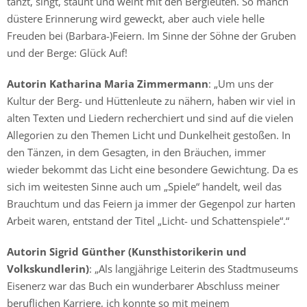
tanzt, singt, staunt und weint mit den Bergleuten. So manch
düstere Erinnerung wird geweckt, aber auch viele helle
Freuden bei (Barbara-)Feiern. Im Sinne der Söhne der Gruben
und der Berge: Glück Auf!
Autorin Katharina Maria Zimmermann
: „Um uns der
Kultur der Berg- und Hüttenleute zu nähern, haben wir viel in
alten Texten und Liedern recherchiert und sind auf die vielen
Allegorien zu den Themen Licht und Dunkelheit gestoßen. In
den Tänzen, in dem Gesagten, in den Bräuchen, immer
wieder bekommt das Licht eine besondere Gewichtung. Da es
sich im weitesten Sinne auch um „Spiele“ handelt, weil das
Brauchtum und das Feiern ja immer der Gegenpol zur harten
Arbeit waren, entstand der Titel „Licht- und Schattenspiele“.“
Autorin Sigrid Günther (Kunsthistorikerin und
Volkskundlerin)
: „Als langjährige Leiterin des Stadtmuseums
Eisenerz war das Buch ein wunderbarer Abschluss meiner
beruflichen Karriere, ich konnte so mit meinem