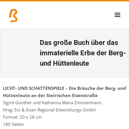
Über uns
Das große Buch über das
Lernschmiede
immaterielle Erbe der Berg-
Erzbiennale
und Hüttenleute
Tage der Industriekultur
Eisenstraßenmuseen
LICHT- UND SCHATTENSPIELE – Die Bräuche der Berg- und
Hüttenleute an der Steirischen Eisenstraße
Veranstaltungen
Sigrid Günther und Katharina Maria Zimmermann
Hrsg: Erz & Eisen Regional Entwicklungs GmbH
Format: 20 x 28 cm
180 Seiten