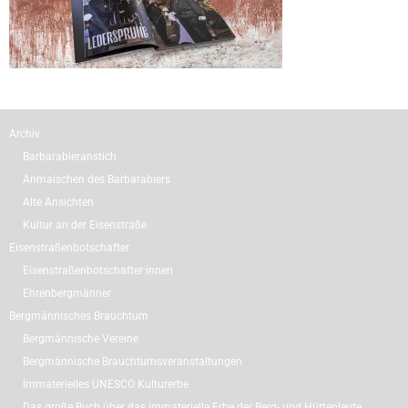
Archiv
Barbarabieranstich
Anmaischen des Barbarabiers
Alte Ansichten
Kultur an der Eisenstraße
Eisenstraßenbotschafter
Eisenstraßenbotschafter:innen
Ehrenbergmänner
Bergmännisches Brauchtum
Bergmännische Vereine
Bergmännische Brauchtumsveranstaltungen
Immaterielles UNESCO Kulturerbe
Das große Buch über das immaterielle Erbe der Berg- und Hüttenleute