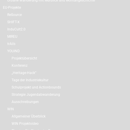
Urbane Wanderung mit Murblick und Montangeschichte
EU-Projekte
ReSource
SHIFT-X
InduCult2.0
MIREU
trAils
YOUIND
Projektübersicht
Konferenz
„Heritage-Hack“
Tage der Industriekultur
Schulprojekt und Actionbounds
Strategie Jugendabwanderung
Ausschreibungen
WIN
Allgemeiner Überblick
WIN Projektvideo