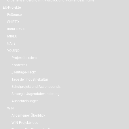
Urbane Wanderung mit Murblick und Montangeschichte
EU-Projekte
ReSource
SHIFT-X
InduCult2.0
MIREU
trAils
YOUIND
Projektübersicht
Konferenz
„Heritage-Hack“
Tage der Industriekultur
Schulprojekt und Actionbounds
Strategie Jugendabwanderung
Ausschreibungen
WIN
Allgemeiner Überblick
WIN Projektvideo