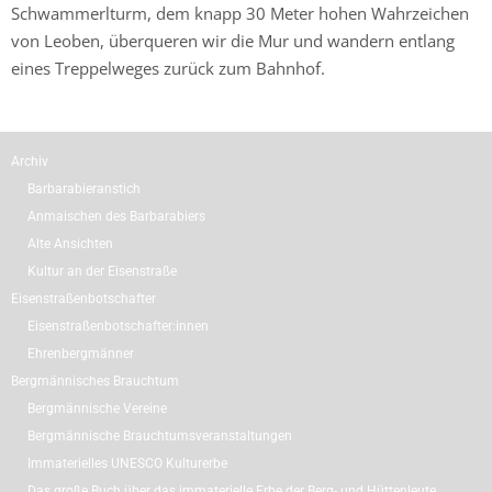
Schwammerlturm, dem knapp 30 Meter hohen Wahrzeichen
von Leoben, überqueren wir die Mur und wandern entlang
eines Treppelweges zurück zum Bahnhof.
Archiv
Barbarabieranstich
Anmaischen des Barbarabiers
Alte Ansichten
Kultur an der Eisenstraße
Eisenstraßenbotschafter
Eisenstraßenbotschafter:innen
Ehrenbergmänner
Bergmännisches Brauchtum
Bergmännische Vereine
Bergmännische Brauchtumsveranstaltungen
Immaterielles UNESCO Kulturerbe
Das große Buch über das immaterielle Erbe der Berg- und Hüttenleute