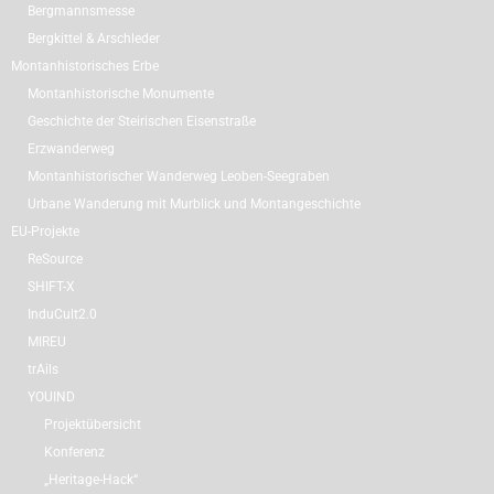
Bergmannsmesse
Bergkittel & Arschleder
Montanhistorisches Erbe
Montanhistorische Monumente
Geschichte der Steirischen Eisenstraße
Erzwanderweg
Montanhistorischer Wanderweg Leoben-Seegraben
Urbane Wanderung mit Murblick und Montangeschichte
EU-Projekte
ReSource
SHIFT-X
InduCult2.0
MIREU
trAils
YOUIND
Projektübersicht
Konferenz
„Heritage-Hack“