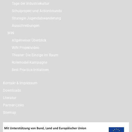
Tage der Industriekultur
Schulprojekt und Actionbounds
Strategie Jugendabwanderung
Ausschreibungen
WIN
Allgemeiner Überblick
WIN Projektvideo
Theater: Die Einzige im Raum
Rolemodel-Kampagne
Best Practice Initiativen
Kontakt & Impressum
Downloads
Literatur
Partner-Links
Sitemap