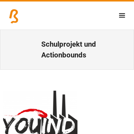
Über uns
Schulprojekt und
Lernschmiede
Actionbounds
Erzbiennale
Tage der Industriekultur
Eisenstraßenmuseen
Veranstaltungen