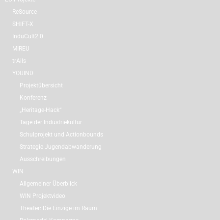
ReSource
SHIFT-X
InduCult2.0
MIREU
trAils
YOUIND
Projektübersicht
Konferenz
„Heritage-Hack“
Tage der Industriekultur
Schulprojekt und Actionbounds
Strategie Jugendabwanderung
Ausschreibungen
WIN
Allgemeiner Überblick
WIN Projektvideo
Theater: Die Einzige im Raum