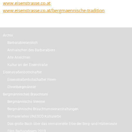
www.eisenstrasse.co.at
www.eisenstrasse.co.at/bergmaennische-tradition
Archiv
Barbarabieranstich
Anmaischen des Barbarabiers
Alte Ansichten
Kultur an der Eisenstraße
Eisenstraßenbotschafter
Eisenstraßenbotschafter:innen
Ehrenbergmänner
Bergmännisches Brauchtum
Bergmännische Vereine
Bergmännische Brauchtumsveranstaltungen
Immaterielles UNESCO Kulturerbe
Das große Buch über das immaterielle Erbe der Berg- und Hüttenleute
Film Barbarafeiern 2019