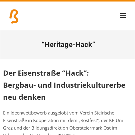
Über uns
“Heritage-Hack”
Lernschmiede
Erzbiennale
Der Eisenstraße “Hack”:
Tage der Industriekultur
Bergbau- und Industriekulturerbe
Eisenstraßenmuseen
neu denken
Veranstaltungen
Ein Ideenwettbewerb ausgelobt vom Verein Steirische
Eisenstraße in Kooperation mit dem „Rostfest“, der KF-Uni
Graz und der Bildungsdirektion Obersteiermark Ost im