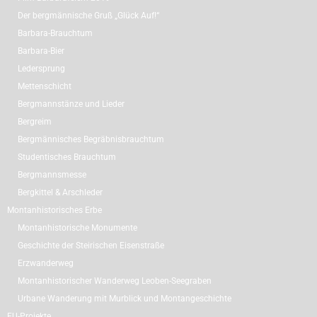
Der bergmännische Gruß „Glück Auf!“
Barbara-Brauchtum
Barbara-Bier
Ledersprung
Mettenschicht
Bergmannstänze und Lieder
Bergreim
Bergmännisches Begräbnisbrauchtum
Studentisches Brauchtum
Bergmannsmesse
Bergkittel & Arschleder
Montanhistorisches Erbe
Montanhistorische Monumente
Geschichte der Steirischen Eisenstraße
Erzwanderweg
Montanhistorischer Wanderweg Leoben-Seegraben
Urbane Wanderung mit Murblick und Montangeschichte
EU-Projekte