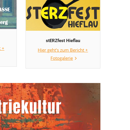
stERZfest Hieflau
t +
Hier geht's zum Bericht +
Fotogalerie