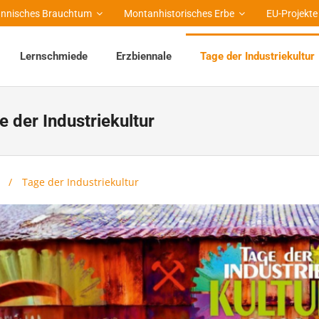
nnisches Brauchtum
Montanhistorisches Erbe
EU-Projekte
Lernschmiede
Erzbiennale
Tage der Industriekultur
e der Industriekultur
/
Tage der Industriekultur