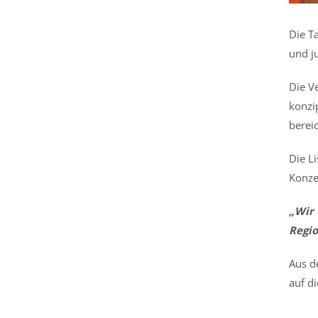
Die T
und j
Die V
konzi
berei
Die L
Konzer
„Wir 
Regio
Aus d
auf d