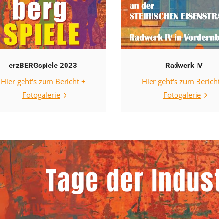
erzBERGspiele 2023
Radwerk IV
Hier geht's zum Bericht +
Hier geht's zum Berich
Fotogalerie
Fotogalerie