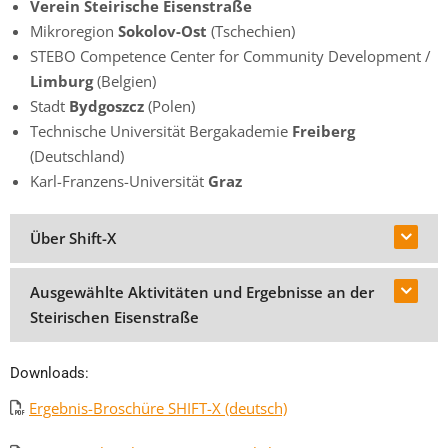
Verein Steirische Eisenstraße
Mikroregion
Sokolov-Ost
(Tschechien)
STEBO Competence Center for Community Development /
Limburg
(Belgien)
Stadt
Bydgoszcz
(Polen)
Technische Universität Bergakademie
Freiberg
(Deutschland)
Karl-Franzens-Universität
Graz
Über Shift-X
Ausgewählte Aktivitäten und Ergebnisse an der
Alt-industrielle Regionen waren lange Zeit nationale
Steirischen Eisenstraße
Zentren der wirtschaftlichen Entwicklung in Mitteleuropa.
Viele von ihnen haben diese Bedeutung durch
Im Mittelpunkt von SHIFT-X stand das Kulturerbe als
Downloads:
Globalisierung, Übergang von Plan- zu Marktwirtschaft
Mittel zur Förderung des wirtschaftlichen und sozialen
sowie andere Rahmenbedingungen verloren. Vor allem
Ergebnis-Broschüre SHIFT-X (deutsch)
Wandels altindustrieller Regionen. Ein Arbeitspaket
wenn peripher gelegen und durch kleine und mittelgroße
beschäftigte sich mit neuen Wegen für den Imagewandel