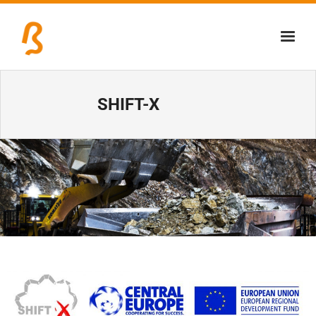
Über uns
SHIFT-X
Lernschmiede
Erzbiennale
Tage der Industriekultur
Eisenstraßenmuseen
Veranstaltungen