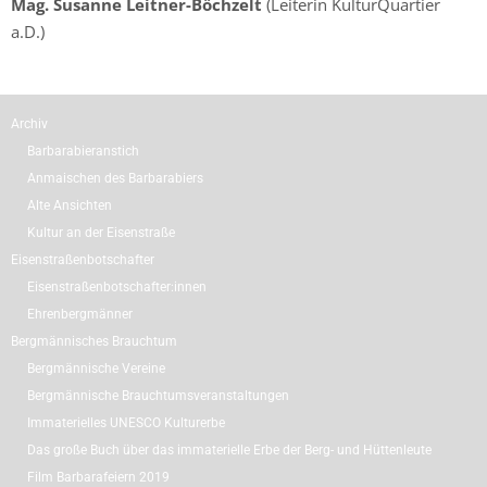
Mag. Susanne Leitner-Böchzelt
(Leiterin KulturQuartier
a.D.)
Archiv
Barbarabieranstich
Anmaischen des Barbarabiers
Alte Ansichten
Kultur an der Eisenstraße
Eisenstraßenbotschafter
Eisenstraßenbotschafter:innen
Ehrenbergmänner
Bergmännisches Brauchtum
Bergmännische Vereine
Bergmännische Brauchtumsveranstaltungen
Immaterielles UNESCO Kulturerbe
Das große Buch über das immaterielle Erbe der Berg- und Hüttenleute
Film Barbarafeiern 2019