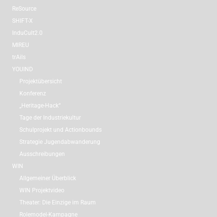
ReSource
SHIFT-X
InduCult2.0
MIREU
trAils
YOUIND
Projektübersicht
Konferenz
„Heritage-Hack“
Tage der Industriekultur
Schulprojekt und Actionbounds
Strategie Jugendabwanderung
Ausschreibungen
WIN
Allgemeiner Überblick
WIN Projektvideo
Theater: Die Einzige im Raum
Rolemodel-Kampagne