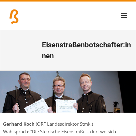
Über uns
Eisenstraßenbotschafter:in
Lernschmiede
nen
Erzbiennale
Tage der Industriekultur
Eisenstraßenmuseen
Veranstaltungen
Gerhard Koch
(ORF Landesdirektor Stmk.)
Wahlspruch: “Die Steirische Eisenstraße – dort wo sich