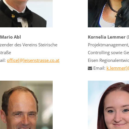
Mario Abl
Kornelia Lemmer
(
tzender des Vereins Steirische
Projektmanagement,
straße
Controlling sowie G
il:
office[@]eisenstrasse.co.at
Eisen Regionalentw
Email:
k.lemmer[@