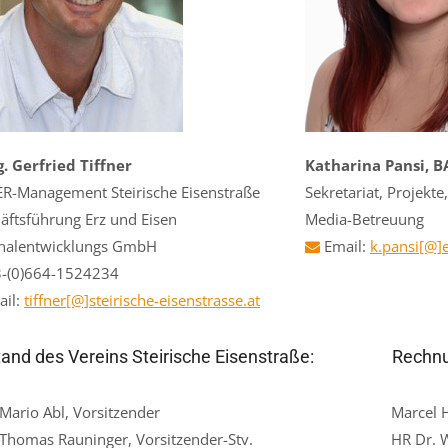
 Gerfried Tiffner
Katharina Pansi, 
R-Management Steirische Eisenstraße
Sekretariat, Projekt
äftsführung Erz und Eisen
Media-Betreuung
nalentwicklungs GmbH
Email:
k.pansi[@]e
-(0)664-1524234
il:
tiffner[@]steirische-eisenstrasse.at
and des Vereins Steirische Eisenstraße:
Rechnu
Mario Abl, Vorsitzender
Marcel 
Thomas Rauninger, Vorsitzender-Stv.
HR Dr. 