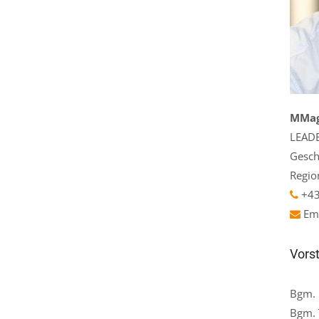
MMag.
LEADE
Gesch
Regio
+43
Ema
Vorst
Bgm. 
Bgm. 