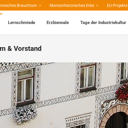
nnisches Brauchtum
Montanhistorisches Erbe
EU-Projekte
Lernschmiede
Erzbiennale
Tage der Industriekultur
m & Vorstand