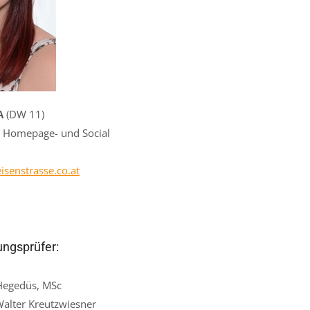
BA
(DW 11)
e, Homepage- und Social
isenstrasse.co.at
ngsprüfer:
Hegedüs, MSc
Walter Kreutzwiesner