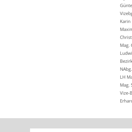
Günte
Vizeb
Karin 
Maximi
Chris
Mag. 
Ludwi
Bezir
NAbg.
LH Ma
Mag. 
Vize-
Erhar