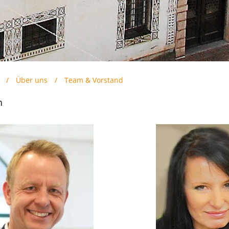
/
Über uns
/
Team & Vorstand
m