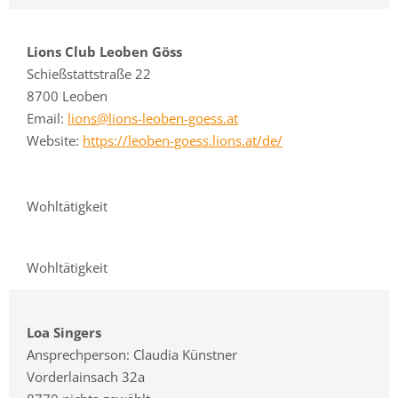
Lions Club Leoben Göss
Schießstattstraße 22
8700 Leoben
Email:
lions@lions-leoben-goess.at
Website:
https://leoben-goess.lions.at/de/
Wohltätigkeit
Wohltätigkeit
Loa Singers
Ansprechperson: Claudia Künstner
Vorderlainsach 32a