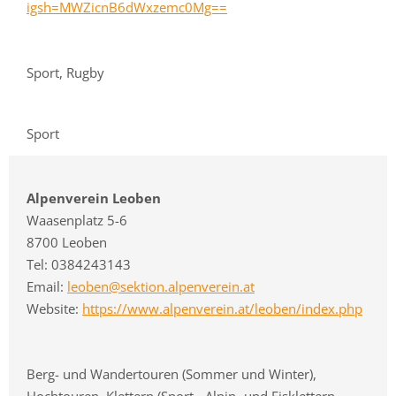
igsh=MWZicnB6dWxzemc0Mg==
Sport, Rugby
Sport
Alpenverein Leoben
Waasenplatz 5-6
8700 Leoben
Tel: 0384243143
Email:
leoben@sektion.alpenverein.at
Website:
https://www.alpenverein.at/leoben/index.php
Berg- und Wandertouren (Sommer und Winter),
Hochtouren, Klettern (Sport-, Alpin- und Eisklettern,