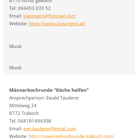
8770 nichts gewählt
Tel: 066453 033 52
Email:
loasingers@hotmail.com
Website:
https://www.loasingers.at/
Musik
Musik
Männerkochrunde “Köche helfen”
Ansprechperson: Ewald Tauderer
Mittelweg 24
8772 Traboch
Tel: 068181494308
Email:
ewi.tauderer@gmail.com
Website:
http://maennerkochrunde-traboch.com/