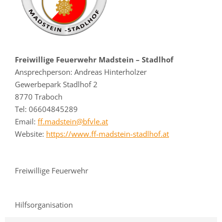
Freiwillige Feuerwehr Madstein – Stadlhof
Ansprechperson: Andreas Hinterholzer
Gewerbepark Stadlhof 2
8770 Traboch
Tel: 06604845289
Email:
ff.madstein@bfvle.at
Website:
https://www.ff-madstein-stadlhof.at
Freiwillige Feuerwehr
Hilfsorganisation