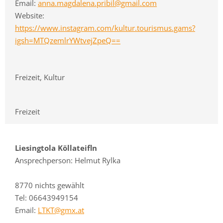
Email:
anna.magdalena.pribil@gmail.com
Website:
https://www.instagram.com/kultur.tourismus.gams?
igsh=MTQzemlrYWtvejZpeQ==
Freizeit, Kultur
Freizeit
Liesingtola Köllateifln
Ansprechperson: Helmut Rylka
8770 nichts gewählt
Tel: 06643949154
Email:
LTKT@gmx.at