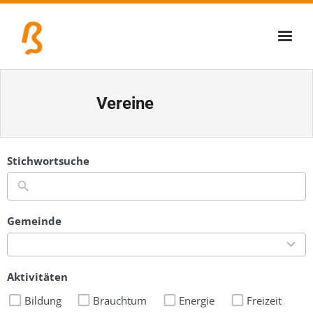
Über uns
Vereine
Lernschmiede
Erzbiennale
Stichwortsuche
Tage der Industriekultur
Eisenstraßenmuseen
Gemeinde
22
Veranstaltungen
results
available
Aktivitäten
Bildung
Brauchtum
Energie
Freizeit