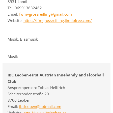
8931 Landl
Tel: 069913632462
Email:
fwmvgrossreifling@gmail.com
Website:
https://ffmgrossreifling.jimdofree.com/
Musik, Blasmusik
Musik
IBC Leoben-First Austrian Innebandy and Floorball
Club
Ansprechperson: Tobias Helffrich
Scheiterbodenstraße 20
8700 Leoben
Email:
ibcleoben@hotmail.com
Website:
http://www.ibcleoben.at