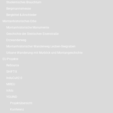
Studentisches Brauchtum
Bergmannsmesse
Bergkittel & Arschleder
Montanhistorisches Erbe
Montanhistorische Monumente
Geschichte der Steirischen Eisenstraße
Erzwanderweg
Montanhistorischer Wanderweg Leoben-Seegraben
Urbane Wanderung mit Murblick und Montangeschichte
EU-Projekte
ReSource
SHIFT-X
InduCult2.0
MIREU
trAils
YOUIND
Projektübersicht
Konferenz