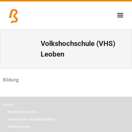
Über uns
Volkshochschule (VHS)
Lernschmiede
Leoben
Erzbiennale
Tage der Industriekultur
Bildung
Eisenstraßenmuseen
Veranstaltungen
Archiv
Barbarabieranstich
Anmaischen des Barbarabiers
Alte Ansichten