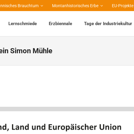
nnisches Brauchtum
Montanhistorisches Erbe
EU-Projekte
Lernschmiede
Erzbiennale
Tage der Industriekultur
ein Simon Mühle