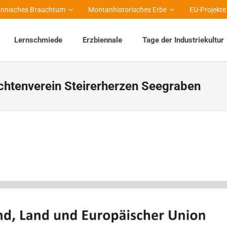
nnisches Brauchtum
Montanhistorisches Erbe
EU-Projekte
Lernschmiede
Erzbiennale
Tage der Industriekultur
chtenverein Steirerherzen Seegraben