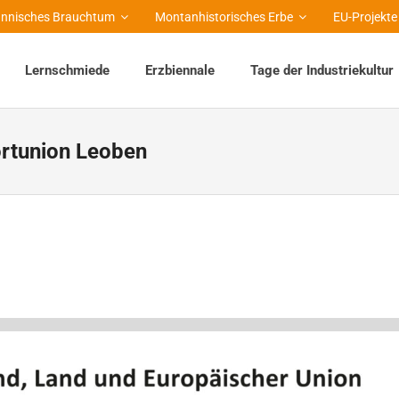
nnisches Brauchtum
Montanhistorisches Erbe
EU-Projekte
Lernschmiede
Erzbiennale
Tage der Industriekultur
rtunion Leoben