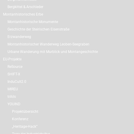
Bergkittel & Arschleder
Montanhistorisches Erbe
Montanhistorische Monumente
Geschichte der Steirischen Eisenstraße
Erzwanderweg
Montanhistorischer Wanderweg Leoben-Seegraben
Urbane Wanderung mit Murblick und Montangeschichte
EU-Projekte
ReSource
SHIFT-X
InduCult2.0
MIREU
trAils
YOUIND
Projektübersicht
Konferenz
„Heritage-Hack“