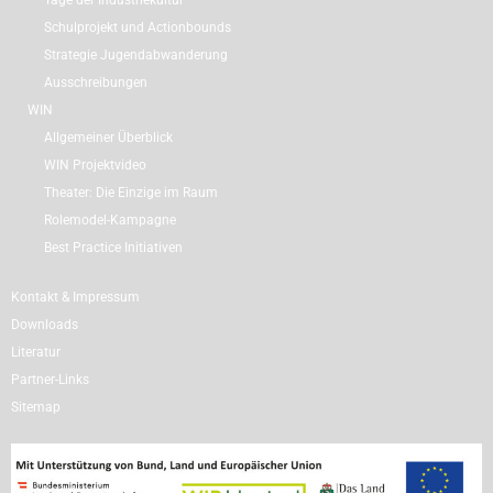
Tage der Industriekultur
Schulprojekt und Actionbounds
Strategie Jugendabwanderung
Ausschreibungen
WIN
Allgemeiner Überblick
WIN Projektvideo
Theater: Die Einzige im Raum
Rolemodel-Kampagne
Best Practice Initiativen
Kontakt & Impressum
Downloads
Literatur
Partner-Links
Sitemap