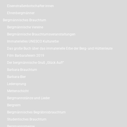
Eisenstraßenbotschafter:innen
Ehrenbergmänner
Bergmännisches Brauchtum
Bergmännische Vereine
Bergmännische Brauchtumsveranstaltungen
Immaterielles UNESCO Kulturerbe
Das große Buch über das immaterielle Erbe der Berg- und Hüttenleute
Film Barbarafeiern 2019
Der bergmännische Gruß „Glück Auf!“
Barbara-Brauchtum
Barbara-Bier
Ledersprung
Mettenschicht
Bergmannstänze und Lieder
Bergreim
Bergmännisches Begräbnisbrauchtum
Studentisches Brauchtum
Bergmannsmesse