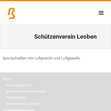
Über uns
Schützenverein Leoben
Lernschmiede
Erzbiennale
Sportschießen mit Luftpistole und Luftgewehr
Tage der Industriekultur
Eisenstraßenmuseen
Archiv
Veranstaltungen
Barbarabieranstich
Anmaischen des Barbarabiers
Alte Ansichten
Kultur an der Eisenstraße
Eisenstraßenbotschafter