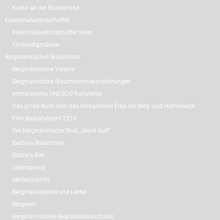
Kultur an der Eisenstraße
Eisenstraßenbotschafter
Eisenstraßenbotschafter:innen
Ehrenbergmänner
Bergmännisches Brauchtum
Bergmännische Vereine
Bergmännische Brauchtumsveranstaltungen
Immaterielles UNESCO Kulturerbe
Das große Buch über das immaterielle Erbe der Berg- und Hüttenleute
Film Barbarafeiern 2019
Der bergmännische Gruß „Glück Auf!“
Barbara-Brauchtum
Barbara-Bier
Ledersprung
Mettenschicht
Bergmannstänze und Lieder
Bergreim
Bergmännisches Begräbnisbrauchtum