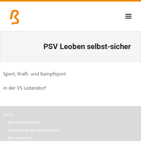
Über uns
PSV Leoben selbst-sicher
Lernschmiede
Erzbiennale
Sport, Kraft- und Kampfsport
Tage der Industriekultur
in der VS Leitendorf
Eisenstraßenmuseen
Veranstaltungen
Archiv
Barbarabieranstich
Anmaischen des Barbarabiers
Alte Ansichten