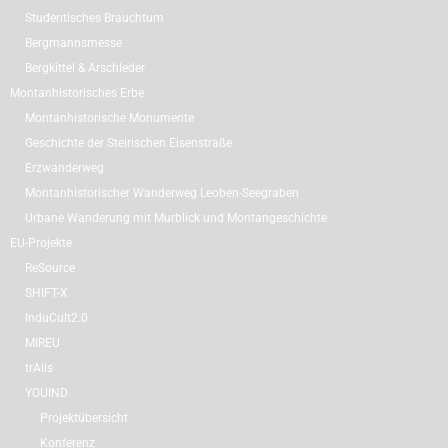
Studentisches Brauchtum
Bergmannsmesse
Bergkittel & Arschleder
Montanhistorisches Erbe
Montanhistorische Monumente
Geschichte der Steirischen Eisenstraße
Erzwanderweg
Montanhistorischer Wanderweg Leoben-Seegraben
Urbane Wanderung mit Murblick und Montangeschichte
EU-Projekte
ReSource
SHIFT-X
InduCult2.0
MIREU
trAils
YOUIND
Projektübersicht
Konferenz