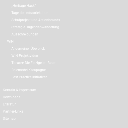
„Heritage-Hack“
Tage der Industriekultur
Schulprojekt und Actionbounds
Strategie Jugendabwanderung
Ausschreibungen
WIN
Allgemeiner Überblick
WIN Projektvideo
Theater: Die Einzige im Raum
Rolemodel-Kampagne
Best Practice Initiativen
Kontakt & Impressum
Downloads
Literatur
Partner-Links
Sitemap