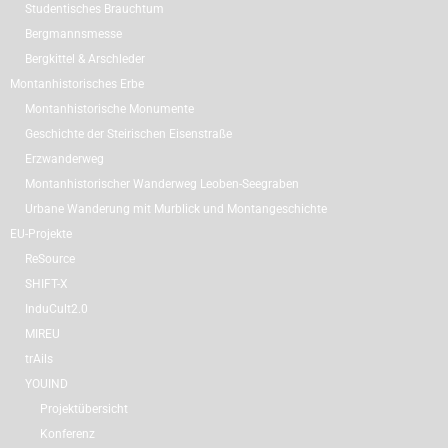
Studentisches Brauchtum
Bergmannsmesse
Bergkittel & Arschleder
Montanhistorisches Erbe
Montanhistorische Monumente
Geschichte der Steirischen Eisenstraße
Erzwanderweg
Montanhistorischer Wanderweg Leoben-Seegraben
Urbane Wanderung mit Murblick und Montangeschichte
EU-Projekte
ReSource
SHIFT-X
InduCult2.0
MIREU
trAils
YOUIND
Projektübersicht
Konferenz