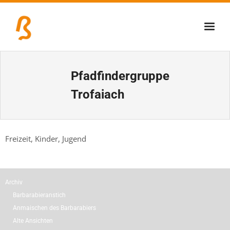
Über uns
Pfadfindergruppe
Lernschmiede
Trofaiach
Erzbiennale
Tage der Industriekultur
Freizeit, Kinder, Jugend
Eisenstraßenmuseen
Veranstaltungen
Archiv
Barbarabieranstich
Anmaischen des Barbarabiers
Alte Ansichten