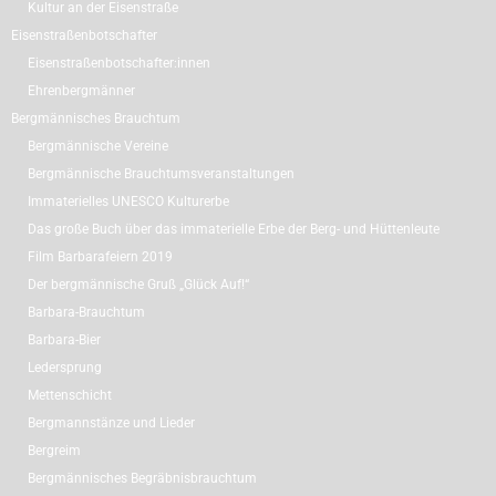
Kultur an der Eisenstraße
Eisenstraßenbotschafter
Eisenstraßenbotschafter:innen
Ehrenbergmänner
Bergmännisches Brauchtum
Bergmännische Vereine
Bergmännische Brauchtumsveranstaltungen
Immaterielles UNESCO Kulturerbe
Das große Buch über das immaterielle Erbe der Berg- und Hüttenleute
Film Barbarafeiern 2019
Der bergmännische Gruß „Glück Auf!“
Barbara-Brauchtum
Barbara-Bier
Ledersprung
Mettenschicht
Bergmannstänze und Lieder
Bergreim
Bergmännisches Begräbnisbrauchtum