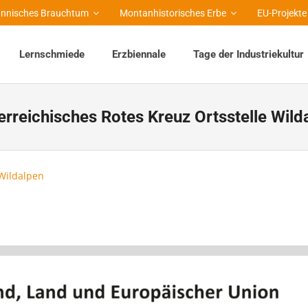
nnisches Brauchtum
Montanhistorisches Erbe
EU-Projekte
Lernschmiede
Erzbiennale
Tage der Industriekultur
erreichisches Rotes Kreuz Ortsstelle Wild
 Wildalpen