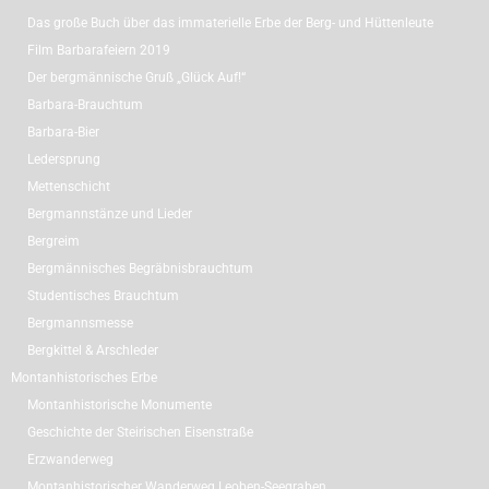
Das große Buch über das immaterielle Erbe der Berg- und Hüttenleute
Film Barbarafeiern 2019
Der bergmännische Gruß „Glück Auf!“
Barbara-Brauchtum
Barbara-Bier
Ledersprung
Mettenschicht
Bergmannstänze und Lieder
Bergreim
Bergmännisches Begräbnisbrauchtum
Studentisches Brauchtum
Bergmannsmesse
Bergkittel & Arschleder
Montanhistorisches Erbe
Montanhistorische Monumente
Geschichte der Steirischen Eisenstraße
Erzwanderweg
Montanhistorischer Wanderweg Leoben-Seegraben