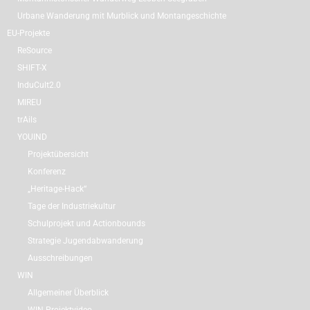
Urbane Wanderung mit Murblick und Montangeschichte
EU-Projekte
ReSource
SHIFT-X
InduCult2.0
MIREU
trAils
YOUIND
Projektübersicht
Konferenz
„Heritage-Hack“
Tage der Industriekultur
Schulprojekt und Actionbounds
Strategie Jugendabwanderung
Ausschreibungen
WIN
Allgemeiner Überblick