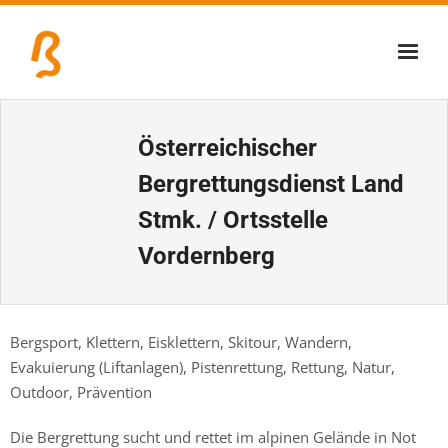
Über uns
Österreichischer
Lernschmiede
Bergrettungsdienst Land
Erzbiennale
Stmk. / Ortsstelle
Tage der Industriekultur
Vordernberg
Eisenstraßenmuseen
Veranstaltungen
Bergsport, Klettern, Eisklettern, Skitour, Wandern,
Evakuierung (Liftanlagen), Pistenrettung, Rettung, Natur,
Outdoor, Prävention
Die Bergrettung sucht und rettet im alpinen Gelände in Not