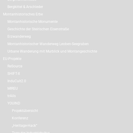
Bergkittel & Arschleder
Montanhistorisches Erbe
Montanhistorische Monumente
Geschichte der Steirischen Eisenstraße
Erzwanderweg
Montanhistorischer Wanderweg Leoben-Seegraben
Urbane Wanderung mit Murblick und Montangeschichte
EU-Projekte
ReSource
SHIFT-X
InduCult2.0
MIREU
trAils
YOUIND
Projektübersicht
Konferenz
„Heritage-Hack“