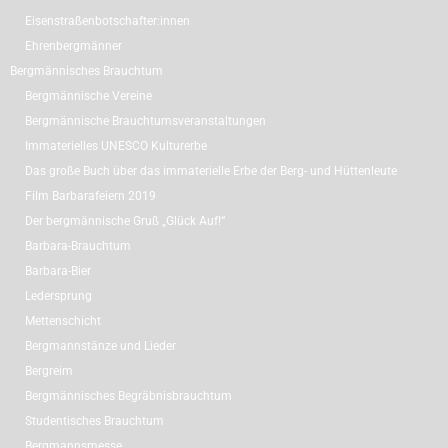
Eisenstraßenbotschafter:innen
Ehrenbergmänner
Bergmännisches Brauchtum
Bergmännische Vereine
Bergmännische Brauchtumsveranstaltungen
Immaterielles UNESCO Kulturerbe
Das große Buch über das immaterielle Erbe der Berg- und Hüttenleute
Film Barbarafeiern 2019
Der bergmännische Gruß „Glück Auf!“
Barbara-Brauchtum
Barbara-Bier
Ledersprung
Mettenschicht
Bergmannstänze und Lieder
Bergreim
Bergmännisches Begräbnisbrauchtum
Studentisches Brauchtum
Bergmannsmesse