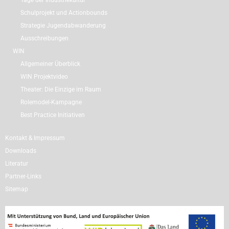
Tage der Industriekultur
Schulprojekt und Actionbounds
Strategie Jugendabwanderung
Ausschreibungen
WIN
Allgemeiner Überblick
WIN Projektvideo
Theater: Die Einzige im Raum
Rolemodel-Kampagne
Best Practice Initiativen
Kontakt & Impressum
Downloads
Literatur
Partner-Links
Sitemap