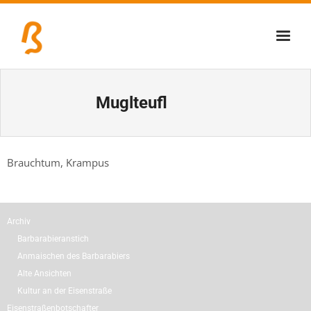
Über uns
Muglteufl
Lernschmiede
Erzbiennale
Brauchtum, Krampus
Tage der Industriekultur
Eisenstraßenmuseen
Archiv
Veranstaltungen
Barbarabieranstich
Anmaischen des Barbarabiers
Alte Ansichten
Kultur an der Eisenstraße
Eisenstraßenbotschafter