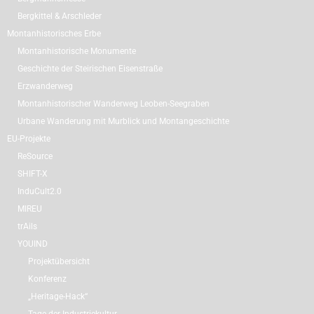
Bergkittel & Arschleder
Montanhistorisches Erbe
Montanhistorische Monumente
Geschichte der Steirischen Eisenstraße
Erzwanderweg
Montanhistorischer Wanderweg Leoben-Seegraben
Urbane Wanderung mit Murblick und Montangeschichte
EU-Projekte
ReSource
SHIFT-X
InduCult2.0
MIREU
trAils
YOUIND
Projektübersicht
Konferenz
„Heritage-Hack“