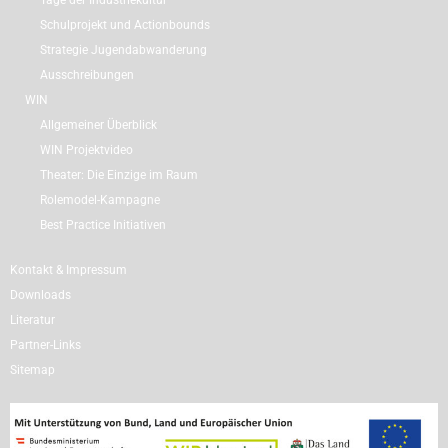
Tage der Industriekultur
Schulprojekt und Actionbounds
Strategie Jugendabwanderung
Ausschreibungen
WIN
Allgemeiner Überblick
WIN Projektvideo
Theater: Die Einzige im Raum
Rolemodel-Kampagne
Best Practice Initiativen
Kontakt & Impressum
Downloads
Literatur
Partner-Links
Sitemap