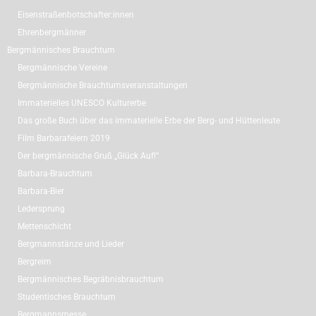
Eisenstraßenbotschafter:innen
Ehrenbergmänner
Bergmännisches Brauchtum
Bergmännische Vereine
Bergmännische Brauchtumsveranstaltungen
Immaterielles UNESCO Kulturerbe
Das große Buch über das immaterielle Erbe der Berg- und Hüttenleute
Film Barbarafeiern 2019
Der bergmännische Gruß „Glück Auf!“
Barbara-Brauchtum
Barbara-Bier
Ledersprung
Mettenschicht
Bergmannstänze und Lieder
Bergreim
Bergmännisches Begräbnisbrauchtum
Studentisches Brauchtum
Bergmannsmesse