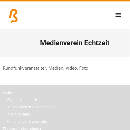
Über uns
Medienverein Echtzeit
Lernschmiede
Erzbiennale
Rundfunkveranstalter, Medien, Video, Foto
Tage der Industriekultur
Eisenstraßenmuseen
Archiv
Veranstaltungen
Barbarabieranstich
Anmaischen des Barbarabiers
Alte Ansichten
Kultur an der Eisenstraße
Eisenstraßenbotschafter