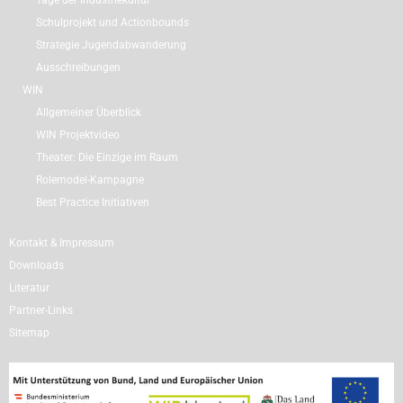
Tage der Industriekultur
Schulprojekt und Actionbounds
Strategie Jugendabwanderung
Ausschreibungen
WIN
Allgemeiner Überblick
WIN Projektvideo
Theater: Die Einzige im Raum
Rolemodel-Kampagne
Best Practice Initiativen
Kontakt & Impressum
Downloads
Literatur
Partner-Links
Sitemap