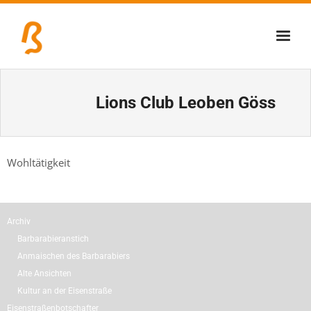
Über uns
Lions Club Leoben Göss
Lernschmiede
Erzbiennale
Wohltätigkeit
Tage der Industriekultur
Eisenstraßenmuseen
Archiv
Veranstaltungen
Barbarabieranstich
Anmaischen des Barbarabiers
Alte Ansichten
Kultur an der Eisenstraße
Eisenstraßenbotschafter