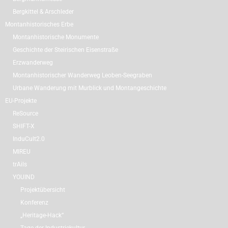
Bergkittel & Arschleder
Montanhistorisches Erbe
Montanhistorische Monumente
Geschichte der Steirischen Eisenstraße
Erzwanderweg
Montanhistorischer Wanderweg Leoben-Seegraben
Urbane Wanderung mit Murblick und Montangeschichte
EU-Projekte
ReSource
SHIFT-X
InduCult2.0
MIREU
trAils
YOUIND
Projektübersicht
Konferenz
„Heritage-Hack“