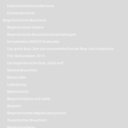
Eisenstraßenbotschafter:innen
Ehrenbergmänner
Bergmännisches Brauchtum
Bergmännische Vereine
Bergmännische Brauchtumsveranstaltungen
Immaterielles UNESCO Kulturerbe
Das große Buch über das immaterielle Erbe der Berg- und Hüttenleute
Film Barbarafeiern 2019
Der bergmännische Gruß „Glück Auf!“
Barbara-Brauchtum
Barbara-Bier
Ledersprung
Mettenschicht
Bergmannstänze und Lieder
Bergreim
Bergmännisches Begräbnisbrauchtum
Studentisches Brauchtum
Bergmannsmesse