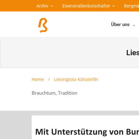
Archiv
Eisenstraßenbotschafter
Bergmä
Über uns
Lies
Home
/
Liesingtola Köllateifln
Brauchtum, Tradition