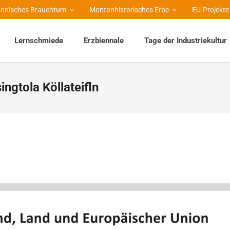
nnisches Brauchtum
Montanhistorisches Erbe
EU-Projekte
Lernschmiede
Erzbiennale
Tage der Industriekultur
ingtola Köllateifln