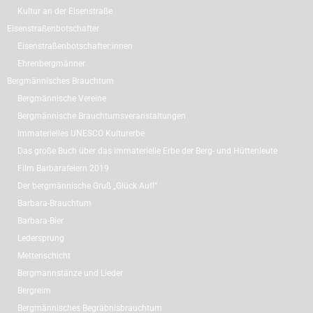
Kultur an der Eisenstraße
Eisenstraßenbotschafter
Eisenstraßenbotschafter:innen
Ehrenbergmänner
Bergmännisches Brauchtum
Bergmännische Vereine
Bergmännische Brauchtumsveranstaltungen
Immaterielles UNESCO Kulturerbe
Das große Buch über das immaterielle Erbe der Berg- und Hüttenleute
Film Barbarafeiern 2019
Der bergmännische Gruß „Glück Auf!“
Barbara-Brauchtum
Barbara-Bier
Ledersprung
Mettenschicht
Bergmannstänze und Lieder
Bergreim
Bergmännisches Begräbnisbrauchtum