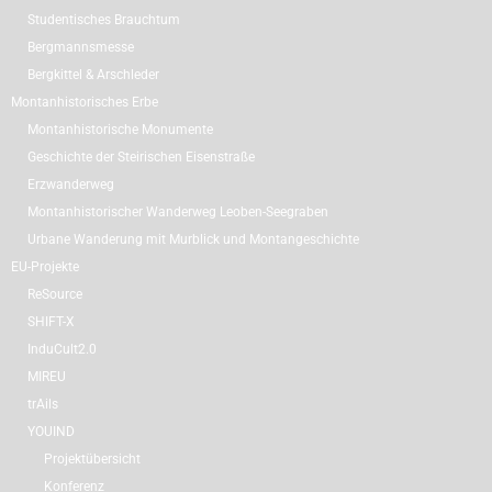
Studentisches Brauchtum
Bergmannsmesse
Bergkittel & Arschleder
Montanhistorisches Erbe
Montanhistorische Monumente
Geschichte der Steirischen Eisenstraße
Erzwanderweg
Montanhistorischer Wanderweg Leoben-Seegraben
Urbane Wanderung mit Murblick und Montangeschichte
EU-Projekte
ReSource
SHIFT-X
InduCult2.0
MIREU
trAils
YOUIND
Projektübersicht
Konferenz