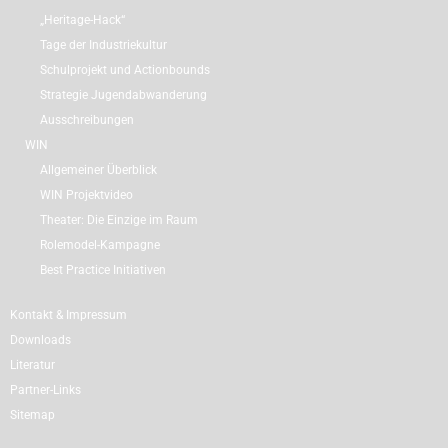
„Heritage-Hack“
Tage der Industriekultur
Schulprojekt und Actionbounds
Strategie Jugendabwanderung
Ausschreibungen
WIN
Allgemeiner Überblick
WIN Projektvideo
Theater: Die Einzige im Raum
Rolemodel-Kampagne
Best Practice Initiativen
Kontakt & Impressum
Downloads
Literatur
Partner-Links
Sitemap