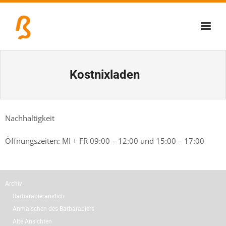
Über uns
Kostnixladen
Lernschmiede
Erzbiennale
Nachhaltigkeit
Tage der Industriekultur
Öffnungszeiten: MI + FR 09:00 – 12:00 und 15:00 – 17:00
Eisenstraßenmuseen
Veranstaltungen
Archiv
Barbarabieranstich
Anmaischen des Barbarabiers
Alte Ansichten