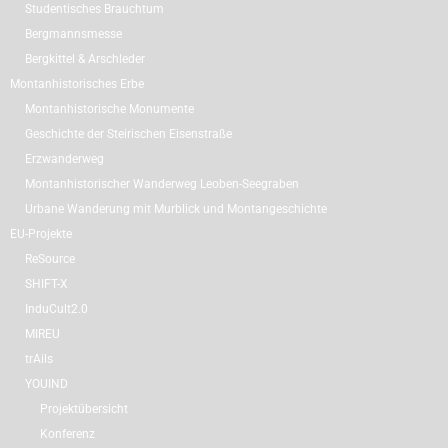
Studentisches Brauchtum
Bergmannsmesse
Bergkittel & Arschleder
Montanhistorisches Erbe
Montanhistorische Monumente
Geschichte der Steirischen Eisenstraße
Erzwanderweg
Montanhistorischer Wanderweg Leoben-Seegraben
Urbane Wanderung mit Murblick und Montangeschichte
EU-Projekte
ReSource
SHIFT-X
InduCult2.0
MIREU
trAils
YOUIND
Projektübersicht
Konferenz