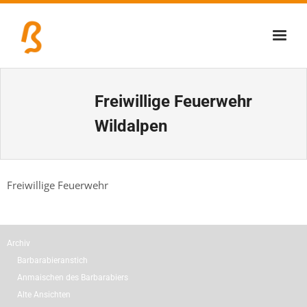
Über uns
Freiwillige Feuerwehr
Lernschmiede
Wildalpen
Erzbiennale
Tage der Industriekultur
Freiwillige Feuerwehr
Eisenstraßenmuseen
Veranstaltungen
Archiv
Barbarabieranstich
Anmaischen des Barbarabiers
Alte Ansichten