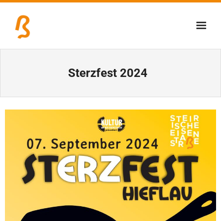
Über uns
Sterzfest 2024
Lernschmiede
Erzbiennale
Tage der Industriekultur
Eisenstraßenmuseen
Veranstaltungen