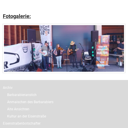
Fotogalerie:
Archiv
Barbarabieranstich
Anmaischen des Barbarabiers
Alte Ansichten
Kultur an der Eisenstraße
Eisenstraßenbotschafter