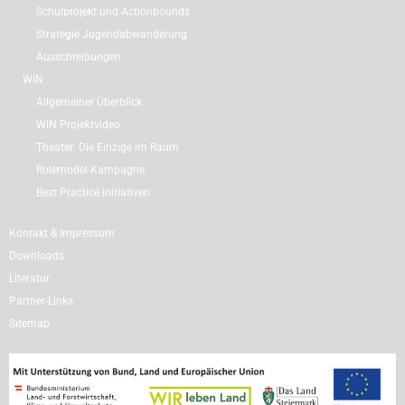
Schulprojekt und Actionbounds
Strategie Jugendabwanderung
Ausschreibungen
WIN
Allgemeiner Überblick
WIN Projektvideo
Theater: Die Einzige im Raum
Rolemodel-Kampagne
Best Practice Initiativen
Kontakt & Impressum
Downloads
Literatur
Partner-Links
Sitemap