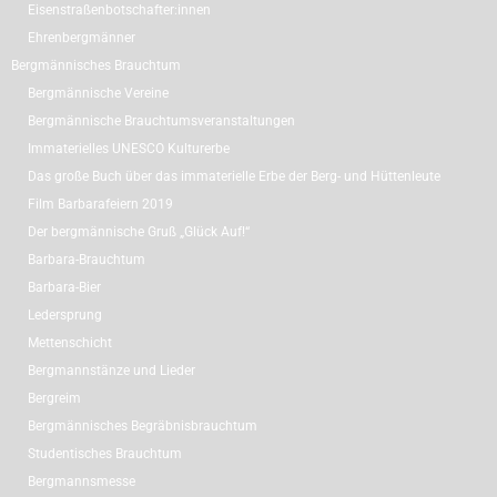
Eisenstraßenbotschafter:innen
Ehrenbergmänner
Bergmännisches Brauchtum
Bergmännische Vereine
Bergmännische Brauchtumsveranstaltungen
Immaterielles UNESCO Kulturerbe
Das große Buch über das immaterielle Erbe der Berg- und Hüttenleute
Film Barbarafeiern 2019
Der bergmännische Gruß „Glück Auf!“
Barbara-Brauchtum
Barbara-Bier
Ledersprung
Mettenschicht
Bergmannstänze und Lieder
Bergreim
Bergmännisches Begräbnisbrauchtum
Studentisches Brauchtum
Bergmannsmesse