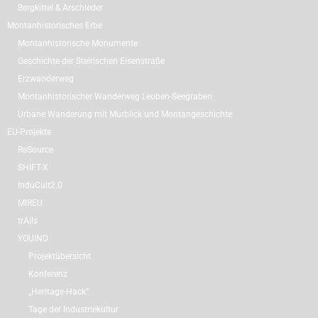
Bergkittel & Arschleder
Montanhistorisches Erbe
Montanhistorische Monumente
Geschichte der Steirischen Eisenstraße
Erzwanderweg
Montanhistorischer Wanderweg Leoben-Seegraben
Urbane Wanderung mit Murblick und Montangeschichte
EU-Projekte
ReSource
SHIFT-X
InduCult2.0
MIREU
trAils
YOUIND
Projektübersicht
Konferenz
„Heritage-Hack“
Tage der Industriekultur