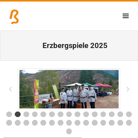
Über uns
Erzbergspiele 2025
Lernschmiede
Erzbiennale
Tage der Industriekultur
Eisenstraßenmuseen
Veranstaltungen