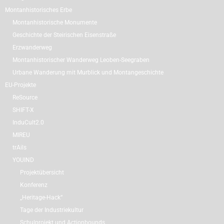
Montanhistorisches Erbe
Montanhistorische Monumente
Geschichte der Steirischen Eisenstraße
Erzwanderweg
Montanhistorischer Wanderweg Leoben-Seegraben
Urbane Wanderung mit Murblick und Montangeschichte
EU-Projekte
ReSource
SHIFT-X
InduCult2.0
MIREU
trAils
YOUIND
Projektübersicht
Konferenz
„Heritage-Hack“
Tage der Industriekultur
Schulprojekt und Actionbounds