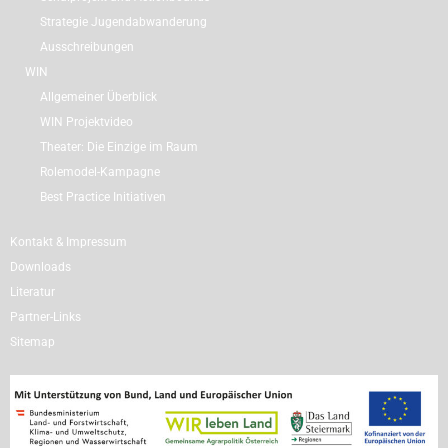
Strategie Jugendabwanderung
Ausschreibungen
WIN
Allgemeiner Überblick
WIN Projektvideo
Theater: Die Einzige im Raum
Rolemodel-Kampagne
Best Practice Initiativen
Kontakt & Impressum
Downloads
Literatur
Partner-Links
Sitemap