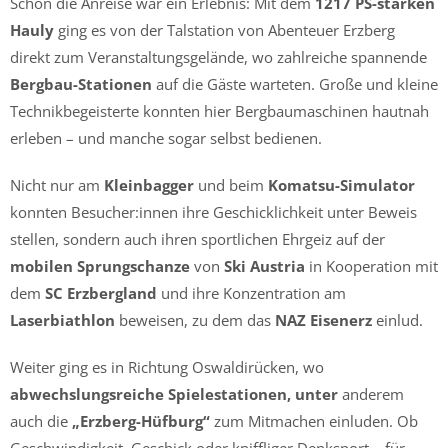
Schon die Anreise war ein Erlebnis: Mit dem
1217 PS-starken
Hauly
ging es von der Talstation von Abenteuer Erzberg
direkt zum Veranstaltungsgelände, wo zahlreiche spannende
Bergbau-Stationen
auf die Gäste warteten. Große und kleine
Technikbegeisterte konnten hier Bergbaumaschinen hautnah
erleben – und manche sogar selbst bedienen.
Nicht nur am
Kleinbagger
und beim
Komatsu-Simulator
konnten Besucher:innen ihre Geschicklichkeit unter Beweis
stellen, sondern auch ihren sportlichen Ehrgeiz auf der
mobilen Sprungschanze
von
Ski Austria
in Kooperation mit
dem
SC Erzbergland
und ihre Konzentration am
Laserbiathlon
beweisen, zu dem das
NAZ Eisenerz
einlud.
Weiter ging es in Richtung Oswaldirücken, wo
abwechslungsreiche Spielestationen, unter
anderem
auch die
„Erzberg-Hüfburg“
zum Mitmachen einluden. Ob
Geschwindigkeit, Geschick oder kniffliger Denksport – für