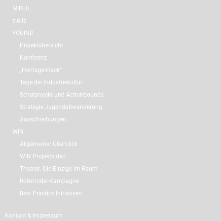
MIREU
trAils
YOUIND
Projektübersicht
Konferenz
„Heritage-Hack“
Tage der Industriekultur
Schulprojekt und Actionbounds
Strategie Jugendabwanderung
Ausschreibungen
WIN
Allgemeiner Überblick
WIN Projektvideo
Theater: Die Einzige im Raum
Rolemodel-Kampagne
Best Practice Initiativen
Kontakt & Impressum