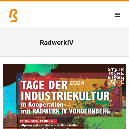
Über uns
RadwerkIV
Lernschmiede
Erzbiennale
Tage der Industriekultur
Eisenstraßenmuseen
Veranstaltungen