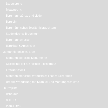
Ledersprung
Mettenschicht
Bergmannstänze und Lieder
Bergreim
Bergmännisches Begräbnisbrauchtum
Studentisches Brauchtum
Bergmannsmesse
Bergkittel & Arschleder
Montanhistorisches Erbe
Montanhistorische Monumente
Geschichte der Steirischen Eisenstraße
Erzwanderweg
Montanhistorischer Wanderweg Leoben-Seegraben
Urbane Wanderung mit Murblick und Montangeschichte
EU-Projekte
ReSource
SHIFT-X
InduCult2.0