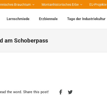
nnisches Brauchtum
Montanhistorisches Erbe
EU-Projekte
Lernschmiede
Erzbiennale
Tage der Industriekultur
d am Schoberpass
ead the word. Share this post!