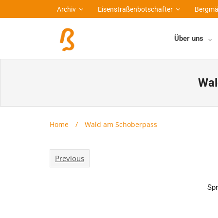
Archiv
Eisenstraßenbotschafter
Bergmä
Über uns
Wal
Home
/
Wald am Schoberpass
Previous
Spr