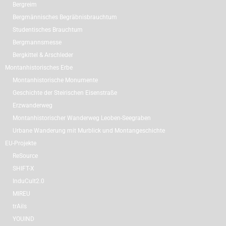
Bergreim
Bergmännisches Begräbnisbrauchtum
Studentisches Brauchtum
Bergmannsmesse
Bergkittel & Arschleder
Montanhistorisches Erbe
Montanhistorische Monumente
Geschichte der Steirischen Eisenstraße
Erzwanderweg
Montanhistorischer Wanderweg Leoben-Seegraben
Urbane Wanderung mit Murblick und Montangeschichte
EU-Projekte
ReSource
SHIFT-X
InduCult2.0
MIREU
trAils
YOUIND