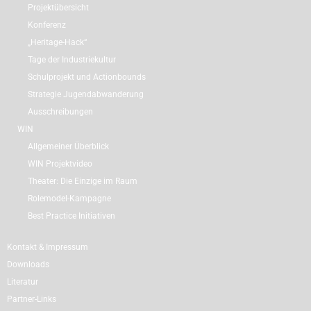
Projektübersicht
Konferenz
„Heritage-Hack“
Tage der Industriekultur
Schulprojekt und Actionbounds
Strategie Jugendabwanderung
Ausschreibungen
WIN
Allgemeiner Überblick
WIN Projektvideo
Theater: Die Einzige im Raum
Rolemodel-Kampagne
Best Practice Initiativen
Kontakt & Impressum
Downloads
Literatur
Partner-Links