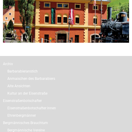
Archiv
Barbarabieranstich
Anmaischen des Barbarabiers
Alte Ansichten
Kultur an der Eisenstraße
Eisenstraßenbotschafter
Eisenstraßenbotschafter:innen
Ehrenbergmänner
Bergmännisches Brauchtum
Bergmännische Vereine