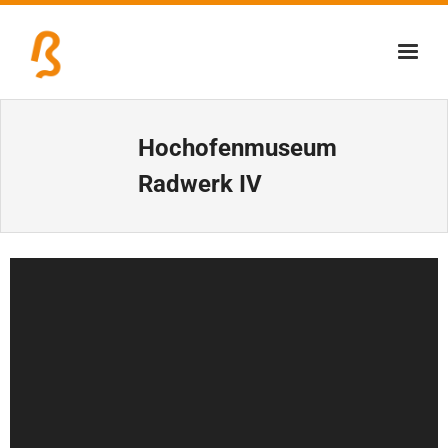
Über uns
Hochofenmuseum
Lernschmiede
Radwerk IV
Erzbiennale
Tage der Industriekultur
Video-
Eisenstraßenmuseen
Player
Veranstaltungen