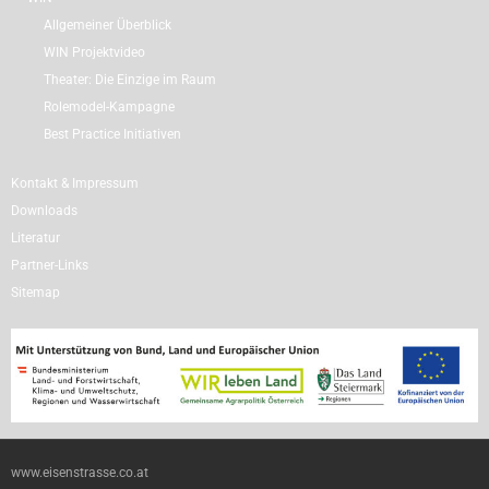
Allgemeiner Überblick
WIN Projektvideo
Theater: Die Einzige im Raum
Rolemodel-Kampagne
Best Practice Initiativen
Kontakt & Impressum
Downloads
Literatur
Partner-Links
Sitemap
www.eisenstrasse.co.at