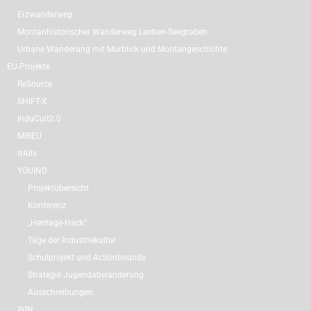
Erzwanderweg
Montanhistorischer Wanderweg Leoben-Seegraben
Urbane Wanderung mit Murblick und Montangeschichte
EU-Projekte
ReSource
SHIFT-X
InduCult2.0
MIREU
trAils
YOUIND
Projektübersicht
Konferenz
„Heritage-Hack“
Tage der Industriekultur
Schulprojekt und Actionbounds
Strategie Jugendabwanderung
Ausschreibungen
WIN