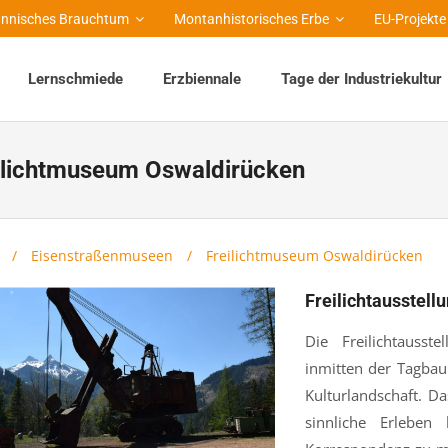
nnisches Brauchtum
Montanhistorisches Erbe
EU-Projekte
Lernschmiede
Erzbiennale
Tage der Industriekultur
ilichtmuseum Oswaldirücken
/
Eisenstraßenmuseen
/
Freilichtmuseum Oswaldirücken
Freilichtausstel
Die Freilichtausste
inmitten der Tagbau
Kulturlandschaft. Da
sinnliche Erleben