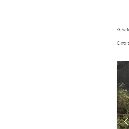
Geöff
Eintr