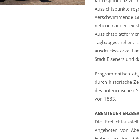
Korrespondenz zu mo
Aussichtspunkte reg
Verschwimmende Gre
nebeneinander exis
Aussichtsplattforme
Tagbaugeschehen, a
ausdrucksstarke Lan
Stadt Eisenerz und 
Programmatisch abg
durch historische Z
des unterirdischen S
von 1883.
ABENTEUER ERZBE
Die Freilichtausste
Angeboten von Aben
Erzberg zu den TOP 