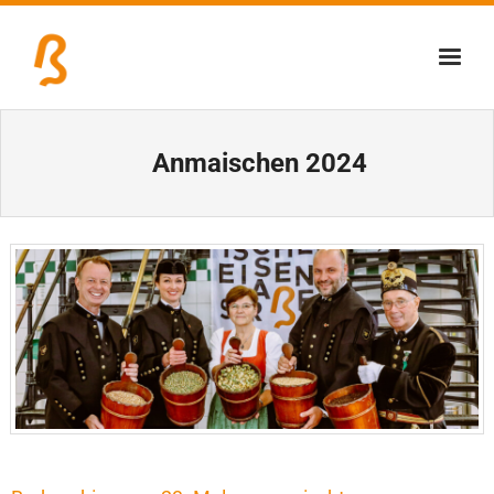
Über uns
Anmaischen 2024
Lernschmiede
Erzbiennale
Tage der Industriekultur
Eisenstraßenmuseen
Veranstaltungen