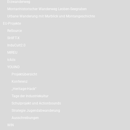
Erzwanderweg
Montanhistorischer Wanderweg Leoben-Seegraben
Urbane Wanderung mit Murblick und Montangeschichte
EU-Projekte
ReSource
SHIFT-X
InduCult2.0
MIREU
trAils
YOUIND
Projektübersicht
Konferenz
„Heritage-Hack“
Tage der Industriekultur
Schulprojekt und Actionbounds
Strategie Jugendabwanderung
Ausschreibungen
WIN