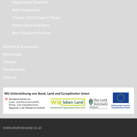
Allgemeiner Überblick
WIN Projektvideo
Theater: Die Einzige im Raum
Rolemodel-Kampagne
Best Practice Initiativen
Kontakt & Impressum
Downloads
Literatur
Partner-Links
Sitemap
www.eisenstrasse.co.at