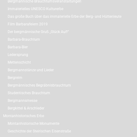
Bergmännische Brauchtumsveranstaltungen
Immaterielles UNESCO Kulturerbe
Das große Buch über das immaterielle Erbe der Berg- und Hüttenleute
Film Barbarafeiern 2019
Der bergmännische Gruß „Glück Auf!“
Barbara-Brauchtum
Barbara-Bier
Ledersprung
Mettenschicht
Bergmannstänze und Lieder
Bergreim
Bergmännisches Begräbnisbrauchtum
Studentisches Brauchtum
Bergmannsmesse
Bergkittel & Arschleder
Montanhistorisches Erbe
Montanhistorische Monumente
Geschichte der Steirischen Eisenstraße