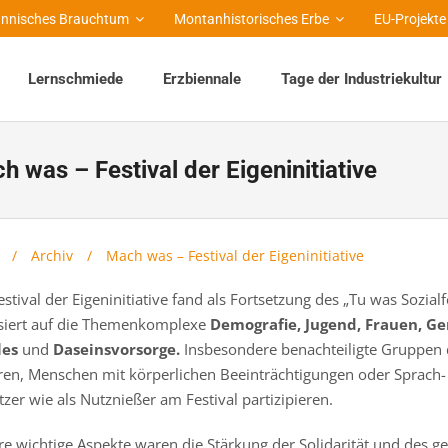
nnisches Brauchtum
Montanhistorisches Erbe
EU-Projekte
Lernschmiede
Erzbiennale
Tage der Industriekultur
h was – Festival der Eigeninitiative
/
Archiv
/
Mach was – Festival der Eigeninitiative
stival der Eigeninitiative fand als Fortsetzung des „Tu was Sozial
siert auf die Themenkomplexe
Demografie, Jugend, Frauen, G
les
und
Daseinsvorsorge.
Insbesondere benachteiligte Gruppen d
ren, Menschen mit körperlichen Beeinträchtigungen oder Sprach- 
zer wie als Nutznießer am Festival partizipieren.
re wichtige Aspekte waren die Stärkung der Solidarität und des 