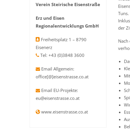
Verein Steirische Eisenstraße
Eisens
Tuns.
Erz und Eisen
Inklu
Regionalentwicklungs GmbH
der Zi
Freiheitsplatz 1 – 8790
Nach 
Eisenerz
verho
Tel: +43 (0)3848 3600
Da
Kl
Email Allgemein:
Mi
office[@]eisenstrasse.co.at
Mo
Email EU-Projekte:
Sc
Spi
eu@eisenstrasse.co.at
Wi
www.eisenstrasse.co.at
Ess
Au
Be