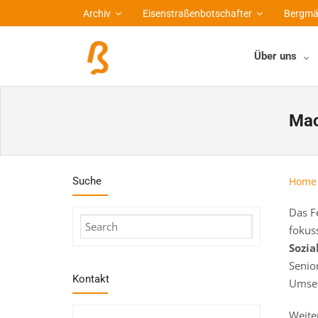
Archiv
Eisenstraßenbotschafter
Bergmä
Über uns
Mac
Suche
Home
Das Fe
fokus
Sozia
Senio
Kontakt
Umset
Weite