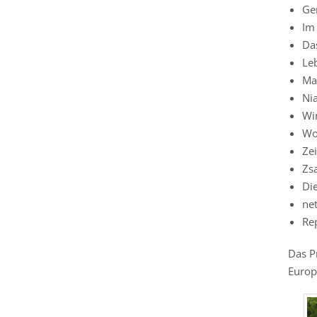
Ge
Im
Da
Le
Ma
Ni
Win
Wo
Ze
Zs
Die
net
Re
Das P
Europ