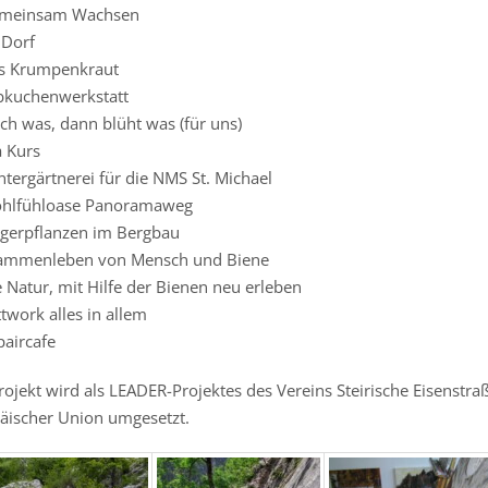
meinsam Wachsen
 Dorf
s Krumpenkraut
bkuchenwerkstatt
ch was, dann blüht was (für uns)
a Kurs
tergärtnerei für die NMS St. Michael
hlfühloase Panoramaweg
igerpflanzen im Bergbau
ammenleben von Mensch und Biene
 Natur, mit Hilfe der Bienen neu erleben
twork alles in allem
paircafe
rojekt wird als LEADER-Projektes des Vereins Steirische Eisenstr
äischer Union umgesetzt.