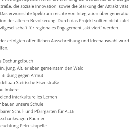
traße, die soziale Innovation, sowie die Stärkung der Attraktivit
 Das erwünschte Spektrum reichte von Integration über generation
sion der älteren Bevölkerung. Durch das Projekt sollten nicht zu
vilgesellschaft für regionales Engagement „aktiviert“ werden.
der erfolgten öffentlichen Ausschreibung und Ideenauswahl wur
lfen.
s Dschungelbuch
ein, Jung, Alt, erleben gemeinsam den Wald
t Bildung gegen Armut
dellbau Steirische Eisenstraße
hulimkerei
elend interkulturelles Lernen
r bauen unsere Schule
barer Schul- und Pfarrgarten für ALLE
sschankwagen Radmer
leuchtung Petruskapelle