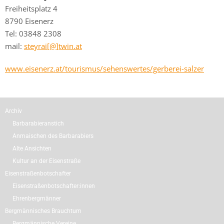
Freiheitsplatz 4
8790 Eisenerz
Tel: 03848 2308
mail:
steyrai[@]twin.at
www.eisenerz.at/tourismus/sehenswertes/gerberei-salzer
Archiv
Barbarabieranstich
Anmaischen des Barbarabiers
Alte Ansichten
Kultur an der Eisenstraße
Eisenstraßenbotschafter
Eisenstraßenbotschafter:innen
Ehrenbergmänner
Bergmännisches Brauchtum
Bergmännische Vereine