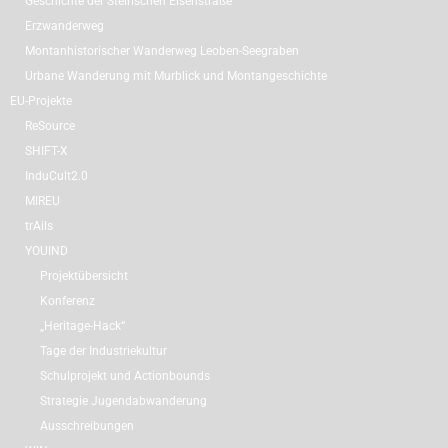
Geschichte der Steirischen Eisenstraße
Erzwanderweg
Montanhistorischer Wanderweg Leoben-Seegraben
Urbane Wanderung mit Murblick und Montangeschichte
EU-Projekte
ReSource
SHIFT-X
InduCult2.0
MIREU
trAils
YOUIND
Projektübersicht
Konferenz
„Heritage-Hack“
Tage der Industriekultur
Schulprojekt und Actionbounds
Strategie Jugendabwanderung
Ausschreibungen