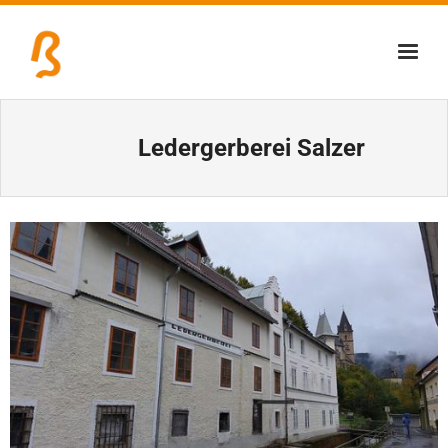
Über uns
Ledergerberei Salzer
Lernschmiede
Erzbiennale
Tage der Industriekultur
Eisenstraßenmuseen
Veranstaltungen