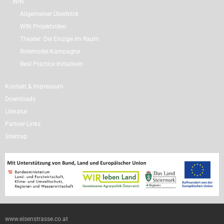
WIN
Allgemeiner Überblick
WIN Projektvideo
Theater: Die Einzige im Raum
Rolemodel-Kampagne
Best Practice Initiativen
Kontakt & Impressum
Downloads
Literatur
Partner-Links
Sitemap
www.eisenstrasse.co.at